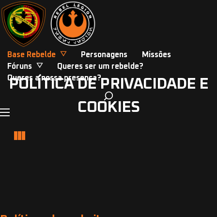
Base Rebelde
Personagens
Missões
Fóruns
Queres ser um rebelde?
Queres a nossa presença?
POLÍTICA DE PRIVACIDADE E
COOKIES